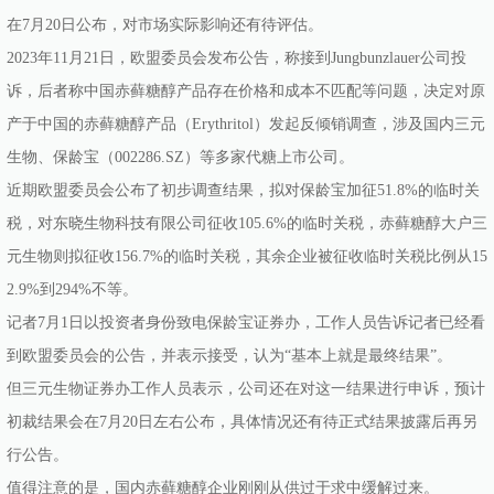
在7月20日公布，对市场实际影响还有待评估。
2023年11月21日，欧盟委员会发布公告，称接到Jungbunzlauer公司投
诉，后者称中国赤藓糖醇产品存在价格和成本不匹配等问题，决定对原
产于中国的赤藓糖醇产品（Erythritol）发起反倾销调查，涉及国内三元
生物、保龄宝（002286.SZ）等多家代糖上市公司。
近期欧盟委员会公布了初步调查结果，拟对保龄宝加征51.8%的临时关
税，对东晓生物科技有限公司征收105.6%的临时关税，赤藓糖醇大户三
元生物则拟征收156.7%的临时关税，其余企业被征收临时关税比例从15
2.9%到294%不等。
记者7月1日以投资者身份致电保龄宝证券办，工作人员告诉记者已经看
到欧盟委员会的公告，并表示接受，认为“基本上就是最终结果”。
但三元生物证券办工作人员表示，公司还在对这一结果进行申诉，预计
初裁结果会在7月20日左右公布，具体情况还有待正式结果披露后再另
行公告。
值得注意的是，国内赤藓糖醇企业刚刚从供过于求中缓解过来。