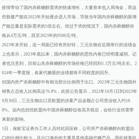
疫情带动了国内赤藓糖醇需求的快速增长，大量资本也入局淘金，而这
些新建产能在2022年开始逐步进入市场，导致当年国内赤藓糖醇的新增
产能总量是实际需求的5倍左右。供过于求的情况下，国内赤藓糖醇价
格从4万元/吨，跌至2023年的9500元/吨。
2023年末开始，这一局面已经有所好转，三元生物在近期举行的业绩会
上也表示，2023年底以来，国内赤藓糖醇的恶性内卷已经明显减弱。记
者也注意到，目前山东赤藓糖醇的市场价格已经回到1.3万元/吨左右。2
024年一季度报，各家代糖股的业绩都有不同程度的回升。
但国内所产赤藓糖醇中有相当部分比例用于出口。2023年三元生物国外
销售占总收入比例高达76.8%，此前公告显示，2022年10月1日到2023年
9月30日，三元生物出口至欧盟的涉案产品金额占公司营业收入约18.
8%。业内也担忧欧盟向中国赤藓糖醇征收高关税后，会给行业供需带
来新的影响。
1日，保龄宝证券办工作人员对此回应称，公司所产赤藓糖醇向欧盟出
口的比例比较少，且出口海外的主要是其他高端代糖产品，因此就算征